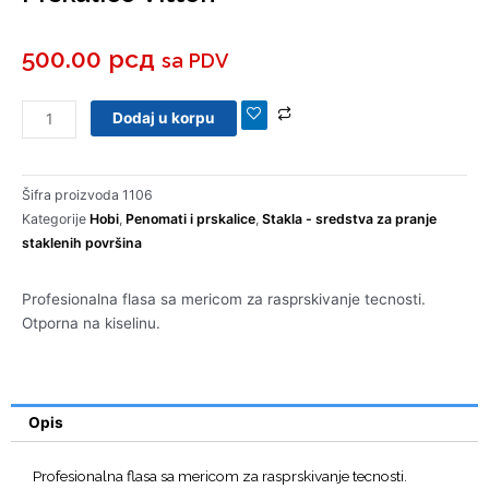
500.00
рсд
sa PDV
Prskalice
Dodaj u korpu
Vitton
količina
Šifra proizvoda
1106
Kategorije
Hobi
,
Penomati i prskalice
,
Stakla - sredstva za pranje
staklenih površina
Profesionalna flasa sa mericom za rasprskivanje tecnosti.
Otporna na kiselinu.
Opis
Profesionalna flasa sa mericom za rasprskivanje tecnosti.