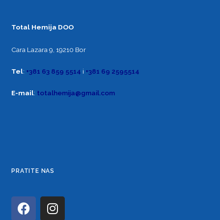
Total Hemija DOO
Cara Lazara 9, 19210 Bor
Tel
:
+381 63 859 5514
i
+381 69 2595514
E-mail
:
totalhemija@gmail.com
PRATITE NAS
F
I
a
n